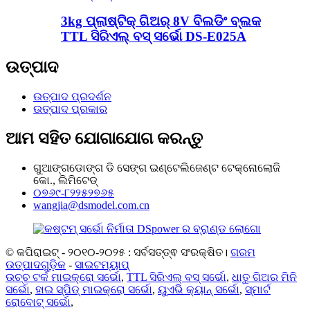
3kg ପ୍ଲାଷ୍ଟିକ୍ ଗିଅର୍ 8V ବିଲଡିଂ ବ୍ଲକ
TTL ସିରିଏଲ୍ ବସ୍ ସର୍ଭୋ DS-E025A
ଉତ୍ପାଦ
ଉତ୍ପାଦ ପ୍ରଦର୍ଶନ
ଉତ୍ପାଦ ପ୍ରକାର
ଆମ ସହିତ ଯୋଗାଯୋଗ କରନ୍ତୁ
ଗୁଆଙ୍ଗଡୋଙ୍ଗ ଡି ସେଙ୍ଗ ଇଣ୍ଟେଲିଜେଣ୍ଟ ଟେକ୍ନୋଲୋଜି
କୋ., ଲିମିଟେଡ୍
୦୭୬୯-୮୨୨୫୨୭୬୫
wangjia@dsmodel.com.cn
© କପିରାଇଟ୍ - ୨୦୧୦-୨୦୨୫ : ସର୍ବସତ୍ତ୍ଵ ସଂରକ୍ଷିତ।
ଗରମ
ଉତ୍ପାଦଗୁଡ଼ିକ
-
ସାଇଟମ୍ୟାପ୍
ଉଚ୍ଚ ଟର୍କ ମାଇକ୍ରୋ ସର୍ଭୋ
,
TTL ସିରିଏଲ୍ ବସ୍ ସର୍ଭୋ
,
ଧାତୁ ଗିଅର ମିନି
ସର୍ଭୋ
,
ହାଇ ସ୍ପିଡ୍ ମାଇକ୍ରୋ ସର୍ଭୋ
,
ୟୁଏଭି କ୍ୟାନ୍ ସର୍ଭୋ
,
ସ୍ମାର୍ଟ
ରୋବୋଟ୍ ସର୍ଭୋ
,