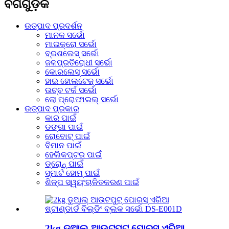
ବର୍ଗଗୁଡ଼ିକ
ଉତ୍ପାଦ ପ୍ରଦର୍ଶନ
ମାନକ ସର୍ଭୋ
ମାଇକ୍ରୋ ସର୍ଭୋ
ବ୍ରଶଲେସ୍ ସର୍ଭୋ
ଜଳପ୍ରତିରୋଧୀ ସର୍ଭୋ
କୋରଲେସ୍ ସର୍ଭୋ
ହାଇ ହୋଲଟେଜ୍ ସର୍ଭୋ
ଉଚ୍ଚ ଟର୍କ ସର୍ଭୋ
ଲୋ ପ୍ରୋଫାଇଲ୍ ସର୍ଭୋ
ଉତ୍ପାଦ ପ୍ରକାର
କାର ପାଇଁ
ଡଙ୍ଗା ପାଇଁ
ରୋବୋଟ୍ ପାଇଁ
ବିମାନ ପାଇଁ
ହେଲିକପ୍ଟର ପାଇଁ
ଡ୍ରୋନ୍ ପାଇଁ
ସ୍ମାର୍ଟ ହୋମ୍ ପାଇଁ
ଶିଳ୍ପ ସ୍ୱୟଂଚାଳିତକରଣ ପାଇଁ
2kg ଡୁଆଲ୍ ଆଉଟପୁଟ୍ ପୋରସ୍ ଏରିଆ