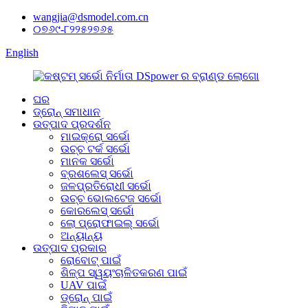
wangjia@dsmodel.com.cn
୦୭୬୯-୮୨୨୫୨୭୬୫
English
ଘର
ଡ୍ରୋନ୍ ସମାଧାନ
ଉତ୍ପାଦ ପ୍ରଦର୍ଶନ
ମାଇକ୍ରୋ ସର୍ଭୋ
ଉଚ୍ଚ ଟର୍କ ସର୍ଭୋ
ମାନକ ସର୍ଭୋ
ବ୍ରଶଲେସ୍ ସର୍ଭୋ
ଜଳପ୍ରତିରୋଧୀ ସର୍ଭୋ
ଉଚ୍ଚ ଭୋଲଟେଜ ସର୍ଭୋ
କୋରଲେସ୍ ସର୍ଭୋ
ଲୋ ପ୍ରୋଫାଇଲ୍ ସର୍ଭୋ
ଅନ୍ୟାନ୍ୟ
ଉତ୍ପାଦ ପ୍ରକାର
ରୋବୋଟ୍ ପାଇଁ
ଶିଳ୍ପ ସ୍ୱୟଂଚାଳିତକରଣ ପାଇଁ
UAV ପାଇଁ
ଡ୍ରୋନ୍ ପାଇଁ