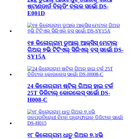
ଷ୍ଟାଣ୍ଡାର୍ଡ ବିଲ୍ଡିଂ ବ୍ଲକ ସର୍ଭୋ DS-
E001D
୧୫ କିଲୋଗ୍ରାମ ଡୁଆଲ୍ ଆକ୍ସିସ୍ ମେଟାଲ୍
ଗିଅର୍ ୭ଭି ଟିଟିଏଲ୍ ସିରିଏଲ୍ ବସ୍ ସର୍ଭୋ DS-
SY15A
24 କିଲୋଗ୍ରାମ ଷ୍ଟିଲ୍ ଗିଅର୍ ହାଇ ଟର୍କ
25T ଡିଜିଟାଲ୍ କୋରଲେସ୍ ସର୍ଭୋ DS-
H008-C
୧୮ କିଲୋଗ୍ରାମ ଧାତୁ ଗିଅର ୭.୪ଭି