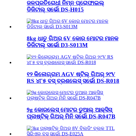
ଜଳପ୍ରତିରୋଧୀ ନିମ୍ନ ପ୍ରୋଫାଇଲ୍
ଡିଜିଟାଲ୍ ସର୍ଭୋ DS-H015
8kg ଧାତୁ ଗିଅର 6V କୋର ମୋଟର ମାନକ
ଡିଜିଟାଲ୍ ସର୍ଭୋ D3-S013M
୧୨ କିଲୋଗ୍ରାମ AGV ଷ୍ଟିଲ୍ ଗିଅର୍ ୨୯V
RS ୪୮୫ ବସ୍ ବ୍ରଶଲେସ୍ ସର୍ଭୋ DS-R018
9g କୋରଲେସ୍ ମୋଟର ଡୁଆଲ୍ ଆକ୍ସିସ୍
ପ୍ଲାଷ୍ଟିକ୍ ଗିଅର୍ ମିନି ସର୍ଭୋ DS-R047B