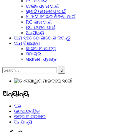
ବିମାନ ପାଇଁ
ହେଲିକପ୍ଟର ପାଇଁ
ସ୍ମାର୍ଟ ଉପକରଣ ପାଇଁ
STEM ମେକର ଶିକ୍ଷା ପାଇଁ
RC କାର ପାଇଁ
RC ଡଙ୍ଗା ପାଇଁ
ଅନ୍ୟାନ୍ୟ
ଆମ ସହିତ ଯୋଗାଯୋଗ କରନ୍ତୁ
ଆମ ବିଷୟରେ
କାରଖାନା ଯାତ୍ରା
ସମାଚାର
ସାଧାରଣ ପ୍ରଶ୍ନ
ଅନ୍ୟାନ୍ୟ
ଘର
ଉତ୍ପାଦଗୁଡ଼ିକ
ଉତ୍ପାଦ ପ୍ରକାର
ଅନ୍ୟାନ୍ୟ