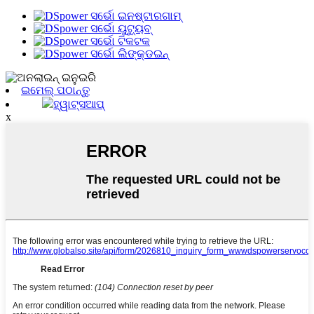
ଇମେଲ୍ ପଠାନ୍ତୁ
ହ୍ୱାଟ୍ସଆପ୍
x